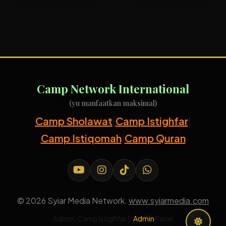
Camp Network International
(yu manfaatkan maksimal)
Camp Sholawat
|
Camp Istighfar
|
Camp Istiqomah
|
Camp Quran
© 2026 Syiar Media Network.
www.syiarmedia.com
Admin:
Camp Istighfar
|
Admin
Panel